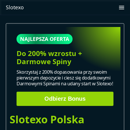
Slotexo
NAJLEPSZA OFERTA
Do 200% wzrostu +
Darmowe Spiny
Skorzystaj z 200% dopasowania przy swoim
pierwszym depozycie i ciesz się dodatkowymi
Darmowymi Spinami na udany start w Slotexo!
Odbierz Bonus
Slotexo Polska