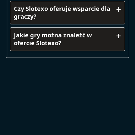
Czy Slotexo oferuje wsparcie dla
graczy?
Jakie gry można znaleźć w
ofercie Slotexo?