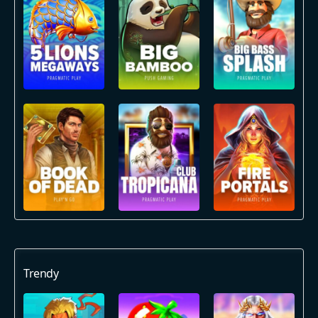
Trendy