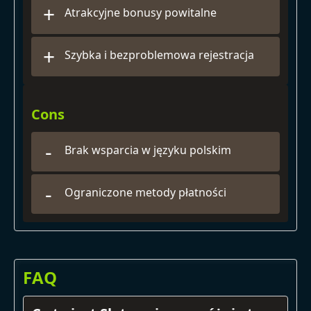
Atrakcyjne bonusy powitalne
Szybka i bezproblemowa rejestracja
Cons
Brak wsparcia w języku polskim
Ograniczone metody płatności
FAQ