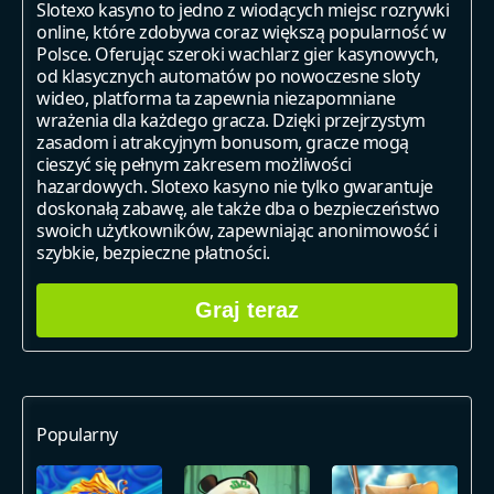
Slotexo kasyno to jedno z wiodących miejsc rozrywki
online, które zdobywa coraz większą popularność w
Polsce. Oferując szeroki wachlarz gier kasynowych,
od klasycznych automatów po nowoczesne sloty
wideo, platforma ta zapewnia niezapomniane
wrażenia dla każdego gracza. Dzięki przejrzystym
zasadom i atrakcyjnym bonusom, gracze mogą
cieszyć się pełnym zakresem możliwości
hazardowych. Slotexo kasyno nie tylko gwarantuje
doskonałą zabawę, ale także dba o bezpieczeństwo
swoich użytkowników, zapewniając anonimowość i
szybkie, bezpieczne płatności.
Graj teraz
Popularny