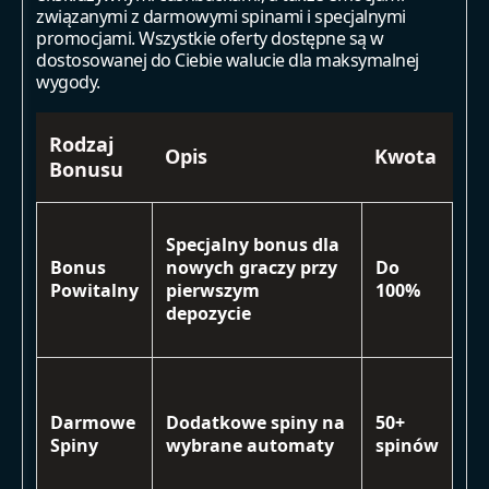
związanymi z darmowymi spinami i specjalnymi
promocjami. Wszystkie oferty dostępne są w
dostosowanej do Ciebie walucie dla maksymalnej
wygody.
Rodzaj
Ja
Opis
Kwota
Bonusu
Od
Za
Specjalny bonus dla
się
Bonus
nowych graczy przy
Do
do
Powitalny
pierwszym
100%
pi
depozycie
de
Sk
z 
Darmowe
Dodatkowe spiny na
50+
pr
Spiny
wybrane automaty
spinów
po
de