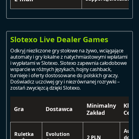
Slotexo Live Dealer Games
Odkryj niezliczone gry stołowe na żywo, wciągające
automaty i gry lokalne z natychmiastowymi wpłatami
i wypłatami w Slotexo. Slotexo zapewnia całodobowe
wsparcie w różnych językach, hojny cashback,
turnieje i oferty dostosowane do polskich graczy.
Doświadcz uczciwej gry i niezrównanej rozrywki –
zostań zwycięzcą dzięki Slotexo.
Minimalny
Kluc
Gra
Dostawca
Zakład
Cech
Auten
Ruletka
Evolution
2 PLN
doświ