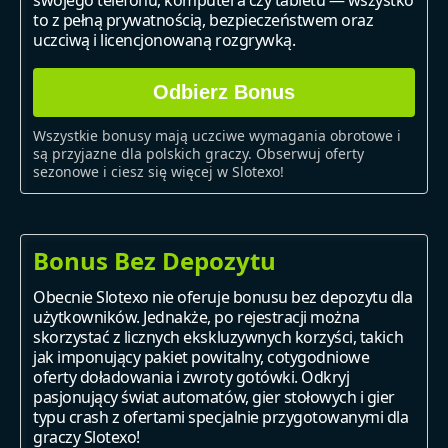
to z pełną prywatnością, bezpieczeństwem oraz
uczciwą i licencjonowaną rozgrywką.
Odbierz Bonus
Wszystkie bonusy mają uczciwe wymagania obrotowe i
są przyjazne dla polskich graczy. Obserwuj oferty
sezonowe i ciesz się więcej w Slotexo!
Bonus Bez Depozytu
Obecnie Slotexo nie oferuje bonusu bez depozytu dla
użytkowników. Jednakże, po rejestracji można
skorzystać z licznych ekskluzywnych korzyści, takich
jak imponujący pakiet powitalny, cotygodniowe
oferty doładowania i zwroty gotówki. Odkryj
pasjonujący świat automatów, gier stołowych i gier
typu crash z ofertami specjalnie przygotowanymi dla
graczy Slotexo!