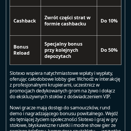
Ak
Zwrót części strat w
Cashback
Do 10%
pr
formie cashbacku
gr
Specjalny bonus
Bonus
Do
przy kolejnych
Do 50%
Reload
co
depozytach
Slotexo wspiera natychmiastowe wpłaty i wypłaty,
oferując całodobowe lobby gier. Wchodź w interakcję
z profesjonalnymi krupierami, uczestnicz w
promocjach dedykowanych grom na żywo i dołącz
do ekskluzywnych stołów z doświadczeniem VIP.
Nowi gracze mają dostęp do samouczków, rund
demo i nagradzającego bonusu powitalnego. Wejdź
do tętniącej życiem społeczności Slotexo i graj w gry
stołowe, błyskawiczne ruletki i modne show gier ze
swojego telefonu, komputera czy tabletu — wszystko