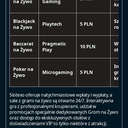
na Żywo
Gaming
kasy
Blackjack
Szybk
Playtech
5 PLN
na Żywo
rozgr
Baccarat
Pragmatic
Wysok
10 PLN
na Żywo
Play
stołó
Inter
Poker na
Microgaming
5 PLN
gra z
Żywo
krupi
Slotexo oferuje natychmiastowe wpłaty i wypłaty, a
sale z grami na żywo są otwarte 24/7. Interaktywna
gra z profesjonalnymi krupierami, udział w
promocjach specjalnie dedykowanych Grom na Żywo
oraz dostęp do ekskluzywnych stołów z
doświadczeniami VIP to tylko niektóre z atrakcji.